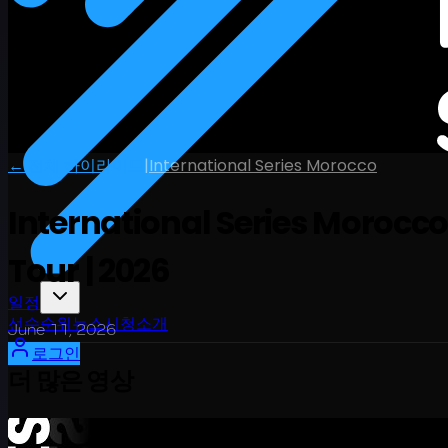
← 전체 하이라이트
|
International Series Morocco
International Series Morocco 
Tour | 2026
일정
선수
순위
뉴스
시청
소개
June 11, 2026
로그인
더 많은 영상