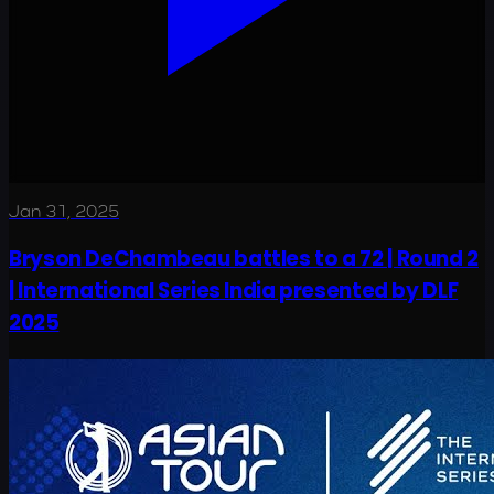
Jan 31, 2025
Bryson DeChambeau battles to a 72 | Round 2
| International Series India presented by DLF
2025