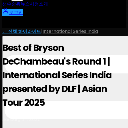
선수
순위
뉴스
시청
소개
로그인
← 전체 하이라이트
|
International Series India
Best of Bryson
DeChambeau's Round 1 |
International Series India
presented by DLF | Asian
Tour 2025
January 31, 2025